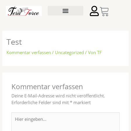
Zum
Inhalt
springen
Kontakt Formular
über Tera-Force
Anwendung Tera-Force
Test
Kommentar verfassen
/
Uncategorized
/ Von
TF
Kommentar verfassen
Deine E-Mail-Adresse wird nicht veröffentlicht.
Erforderliche Felder sind mit
*
markiert
Hier
eingeben…