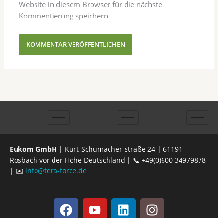
Website in diesem Browser für die nächste
Kommentierung speichern.
Eukom GmbH
| Kurt-Schumacher-straße 24 | 61191
Rosbach vor der Höhe Deutschland | 📞 +49(0)600 34979878
| ✉️
info@tera-force.de
F
Y
L
I
a
o
i
n